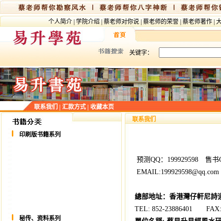
个人简介
|
学院介绍
|
蔡老师对你说
|
蔡老师的荣誉
|
蔡老师著作
|
关键字：
联系我们
|
汇款方式
|
收藏本页
联系我们
印刷版书籍系列
预测QQ：199929598 售书QQ
EMAIL:199929598@qq.co
總部
地址：香港灣仔軒尼詩道2
TEL: 852-23886401 FAX: 
秘传、资料系列