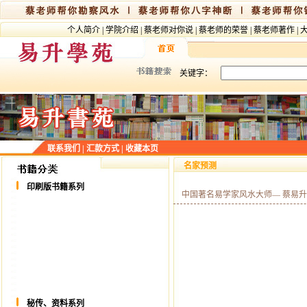
个人简介
|
学院介绍
|
蔡老师对你说
|
蔡老师的荣誉
|
蔡老师著作
|
关键字：
联系我们
|
汇款方式
|
收藏本页
名家预测
印刷版书籍系列
中国著名易学家风水大师— 蔡易升
秘传、资料系列