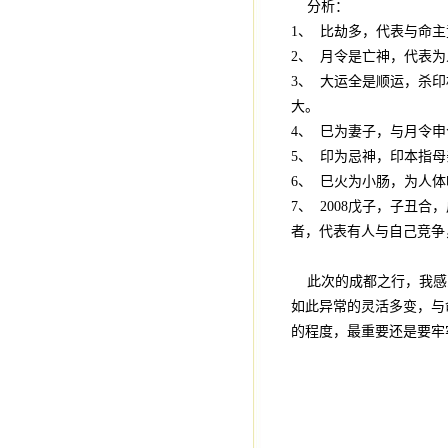
分析：
1、 比劫多，代表与命
2、 月令是亡神，代表
3、 大运全是顺运，杀
大。
4、 巳为妻子，与月令
5、 印为忌神，印本指
6、 巳火为小肠，为人
7、 2008戊子，子
者，代表有人与自己竞争
此次的成都之行，我感
如此异常的灵活多变，与
的程度，最重要还是要牢