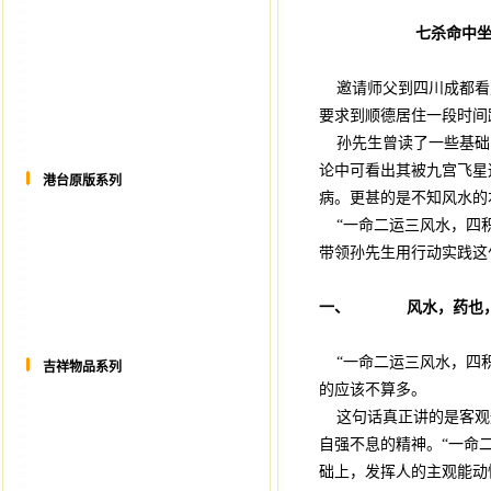
七杀命中
邀请师父到四川成都看
要求到顺德居住一段时间
孙先生曾读了一些基础
论中可看出其被九宫飞星
港台原版系列
病。更甚的是不知风水的
“一命二运三风水，四积
带领孙先生用行动实践这
一、
风水，药也
“一命二运三风水，四积
吉祥物品系列
的应该不算多。
这句话真正讲的是客观
自强不息的精神。“一命
础上，发挥人的主观能动