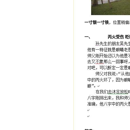
一寸银一寸铁
，位置稍偏
一、
丙火受伤
眨