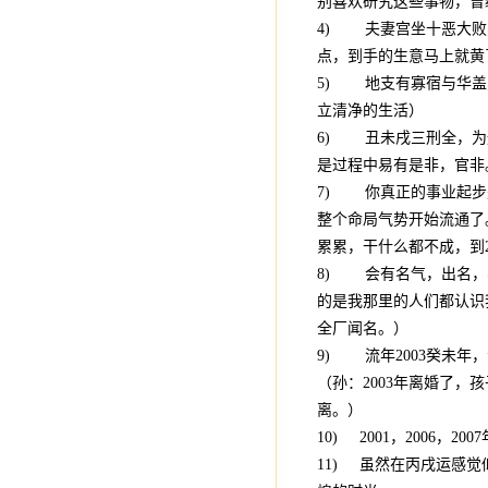
别喜欢研究这些事物，曾
4) 夫妻宫坐十恶大败
点，到手的生意马上就黄
5) 地支有寡宿与华盖
立清净的生活）
6) 丑未戌三刑全，为
是过程中易有是非，官非
7) 你真正的事业起步是
整个命局气势开始流通了
累累，干什么都不成，到
8) 会有名气，出名，
的是我那里的人们都认识
全厂闻名。）
9) 流年2003癸未年
（孙：2003年离婚了
离。）
10) 2001，2006
11) 虽然在丙戌运感觉