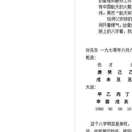
孙先生 一九七零年六月
乾造：
伤 才 
庚
癸
己
戌
未
丑
丑
大运：
甲
乙
丙
申
酉
戌
1980 90 00 10
这个八字明显是身旺，
运，也就是印劫运。按目