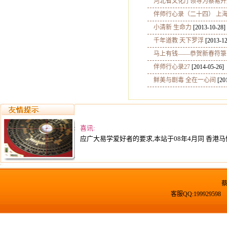
河北省文化厅领导为蔡易升
伴师行心录（二十四） 上
小清新 生命力
[2013-10-28]
千年道教 天下罗浮
[2013-12
马上有钱——恭贺新春符箓
伴师行心录27
[2014-05-26]
鲜美与剧毒 全在一心间
[20
喜讯:
应广大易学爱好者的要求,本站于08年4月同 香港马
客服QQ:19992959