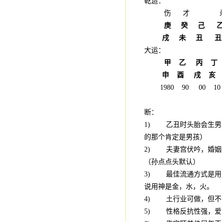
乾造：
伤 才 杀
庚
癸
己
戌
未
丑
大运：
甲
乙
丙
申
酉
戌
1980 90 00 10
断：
1) 乙丑时头胎会生男
的那个肯定是男孩）
2) 夫妻宫伏吟，婚姻
（孙点点头默认）
3) 最佳流通方式是用
说用神是金，水，火。
4) 土行业可做，但不
5) 性格反抗性强，爱