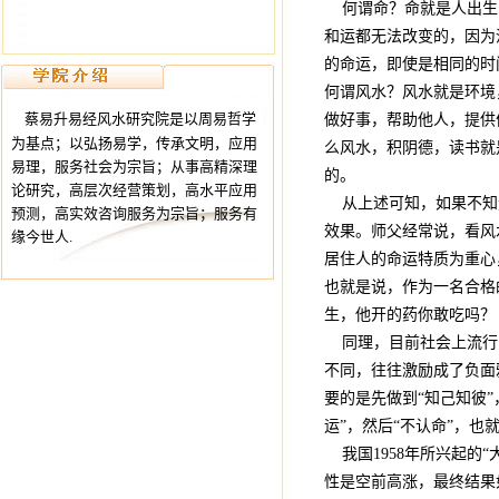
何谓命？命就是人出生
和运都无法改变的，因为
的命运，即使是相同的时
何谓风水？风水就是环境
蔡易升易经风水研究院是以周易哲学
做好事，帮助他人，提供
为基点；以弘扬易学，传承文明，应用
么风水，积阴德，读书就
易理，服务社会为宗旨；从事高精深理
的。
论研究，高层次经营策划，高水平应用
从上述可知，如果不知
预测，高实效咨询服务为宗旨；服务有
效果。师父经常说，看风
缘今世人.
居住人的命运特质为重心
也就是说，作为一名合格
生，他开的药你敢吃吗？
同理，目前社会上流行
不同，往往激励成了负面
要的是先做到“知己知彼”
运”，然后“不认命”，
我国1958年所兴起的
性是空前高涨，最终结果