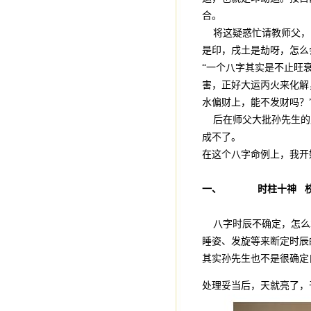
合。
将这疑惑忙请教师父，师
是印，戌土是劫呀，怎么
“一个八字其实是不止旺
害，正好大运丙火来化解
水偏财上，能不发财吗？
后在师父大批孙先生的八
成不了。
在这个八字命例上，我开
一、
时柱十神
八字时辰不确定，怎么
睡姿、发旋等来断定时辰
其实孙先生也不是很确定
处理妥当后，天就亮了，