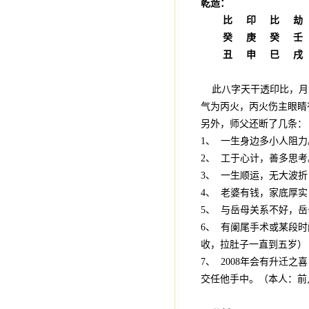
乾造：
比 印 比 劫
癸 庚 癸 壬
丑 申 巳 戌
此八字天干透印比，月
气为丙火，丙火伤主眼睛
另外，师父还断了几条：
1、 一生身边多小人阻
2、 工于心计，善多思
3、 一生顺运，无大波
4、 老婆有钱，家底厚
5、 与岳母关系不好，
6、 有阑尾手术或某段
收，拉肚子一直到五岁）
7、 2008年会有升
交任他手中。（本人：前