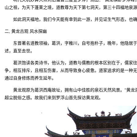
山之祖，为天下蓬莱之境，道教尊为天下第七洞天，第三十四福地泉
如此洞天福地，我们今天能有幸到此一游，并见证生气形态，也
二, 黄龙古观 风水探幽
东晋著名道教领袖，葛洪，字稚川，自号抱朴子，晚年，他隐居
述，直至去世。
葛洪饱读各类诗书，他认为，道教与儒教的根本区别在于，儒家
争，相互排斥，且相互伤害，从而导致身心疲惫。道家追求的是一种无
通过自身修炼而养生延年。
黄龙观原为葛洪西庵故址，拥有山中佳胜的泉石天然风景。“黄龙
超尘脱俗之感。故我们来到罗浮山首先探访黄龙观。