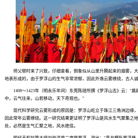
师父顿时来了兴致，仔细查看，倒象似从山里升腾起来的烟雾，大
地表形成的，由于罗浮山的生气非常浓郁，因此外逸云雾缭绕，古人
1408～1423年（明永乐年间）东莞陈琏所撰《罗浮山志》云：
中，云气往来，山若移动，天下奇观也。”
现代科学研究云雾形成的原因是：罗浮山屹立于珠江三角洲边缘
因此常年云雾缭绕。这一研究结果更证明了罗浮山是风水生气聚集之
处，必然是生气汇聚之地，风水绝佳。
明代天机妙算大师刘伯温曾二度登罗浮，测出：“真龙横卧罗浮峰