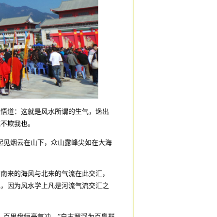
悟道：这就是风水所谓的生气，逸出
诚不欺我也。
“晨起见烟云在山下，众山露峰尖如在大海
，南来的海风与北来的气流在此交汇，
地，因为风水学上凡是河流气流交汇之
，百里盘恒豪气冲。”自古罗浮为百粤群