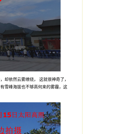
却依然云雾缭绕， 这就很神奇了，
没有雪峰海拔也不够高何来的雾霾，这