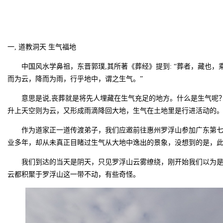
一, 道教洞天 生气福地
中国风水学鼻祖，东晋郭璞,其所著《葬经》提到: “葬者，藏也，
而为云，降而为雨，行乎地中，谓之生气。”
意思是说,丧葬就是将先人埋藏在生气充足的地方。什么是生气呢？
升上天空则为云，又形成雨滴降回大地，生气在土地里是行进活动的
作为道家正一道传渡弟子，我们应邀前往惠州罗浮山参加广东第
业多年，却从未真正目睹过生气从大地中逸出的景象，没想到的是，
我们到达的当天是阴天，只见罗浮山云雾缭绕，刚开始我们以为
云都积聚于罗浮山这一带不动，有些奇怪。