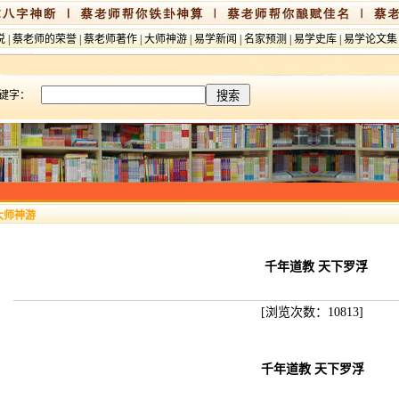
说
|
蔡老师的荣誉
|
蔡老师著作
|
大师神游
|
易学新闻
|
名家预测
|
易学史库
|
易学论文集
键字：
大师神游
千年道教 天下罗浮
[浏览次数：10813]
千年道教 天下罗浮