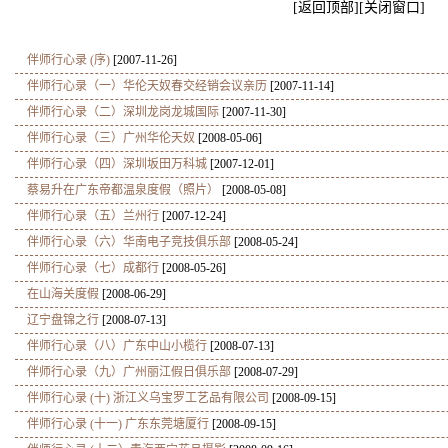
[
返回顶部
][
关闭窗口
]
伴师行心录 (序)
[2007-11-26]
伴师行心录（一）华伦天奴春交经销会议亲历
[2007-11-14]
伴师行心录（二）深圳龙岗龙城国际
[2007-11-30]
伴师行心录（三）广州华伦天奴
[2008-05-06]
伴师行心录（四）深圳坂田万科城
[2007-12-01]
蔡易升在广东帝都温泉度假（照片）
[2008-05-08]
伴师行心录（五）兰州行
[2007-12-24]
伴师行心录（六）华南电子竞技俱乐部
[2008-05-24]
伴师行心录（七）成都行
[2008-05-26]
在山海关度假
[2008-06-29]
辽宁盘锦之行
[2008-07-13]
伴师行心录（八）广东中山小榄行
[2008-07-13]
伴师行心录（九）广州丽江假日俱乐部
[2008-07-29]
伴师行心录 (十) 浙江义乌宝罗工艺品有限公司
[2008-09-15]
伴师行心录 (十一) 广东东莞塘厦行
[2008-09-15]