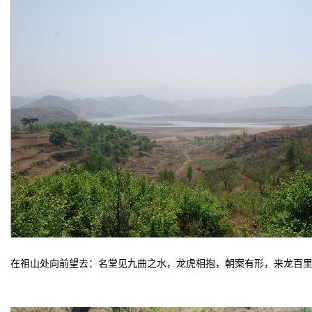
在祖山处向前望去：名堂见九曲之水，龙虎相抱，朝案有形，来龙百