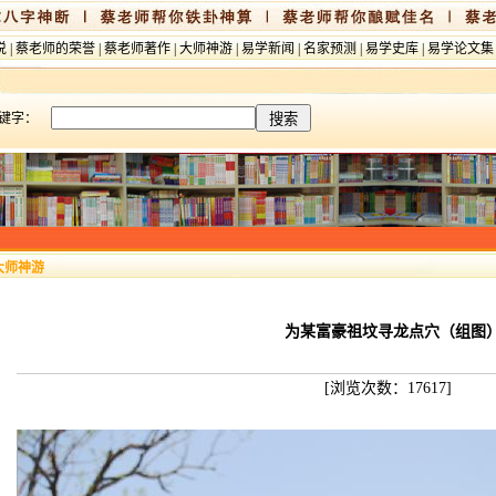
说
|
蔡老师的荣誉
|
蔡老师著作
|
大师神游
|
易学新闻
|
名家预测
|
易学史库
|
易学论文集
键字：
大师神游
为某富豪祖坟寻龙点穴（组图
[浏览次数：17617]