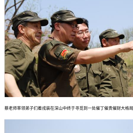
蔡老师率领弟子们着戎装在深山中终于寻觅到一处催丁催贵催财大格