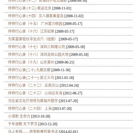
伴师行心录 (十二）青海西宁花旦摄影
[2008-09-16]
伴师行心录 (十三) 奥运北京
[2008-11-01]
伴师行心录 (十四）文人骚客秦皇岛
[2008-11-02]
伴师行心录（十五） 广州富力桃园
[2009-05-17]
伴师行心录（十六）江苏如皋
[2009-05-17]
为某富豪祖坟寻龙点穴（组图）
[2009-05-17]
伴师行心录（十七）深圳三和隆公司
[2009-05-18]
伴师行心录（十八）深圳龙岗公园大地
[2009-05-18]
伴师行心录（十九）山东莱州
[2009-06-21]
伴师行心录(二十) 九朝古都
[2009-11-30]
伴师行心录(二十一) 浙江义乌
[2011-01-18]
伴师行心录（二十二） 云南文山
[2012-04-24]
伴师行心录（二十三） 心动云东海
[2012-08-27]
河北省文化厅领导为蔡易升题字
[2013-07-20]
伴师行心录（二十四） 上海
[2013-07-20]
小清新 生命力
[2013-10-28]
千年道教 天下罗浮
[2013-12-20]
马上有钱——恭贺新春符箓书法
[2014-02-01]