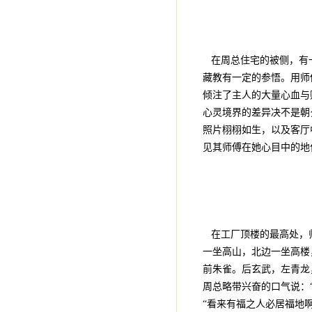
在周总住宅的被侧，有一
藏教有一定的参悟。用师
倾注了主人的大量心血与
心灵境界的差异决不是朝
照片栩栩如生，以及客厅
见其师傅在她心目中的地
在工厂顶楼的最高处，师
一坐高山，北边一坐高楼
前朱雀。后玄武，左青龙
周总略带兴奋的口气说：
“看来有福之人必居福地啊