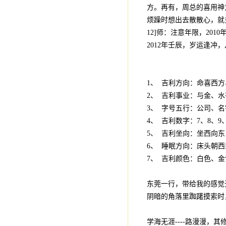
方。再有，周总的喜用神
烦躁时想出去散散心，就
12]师：注意年限，20
2012年壬辰，岁运逢
1、 吉利方向：命喜西
2、 吉利事业：与金、
3、 字号五行：公司、
4、 吉利数字：7、8、
5、 吉利坐向：坐西向
6、 睡眠方向：床头朝
7、 吉利颜色：白色、
东莞一行，带给我的感觉
阴暗的角落里踟躇摸索时
学海无涯----路漫漫，