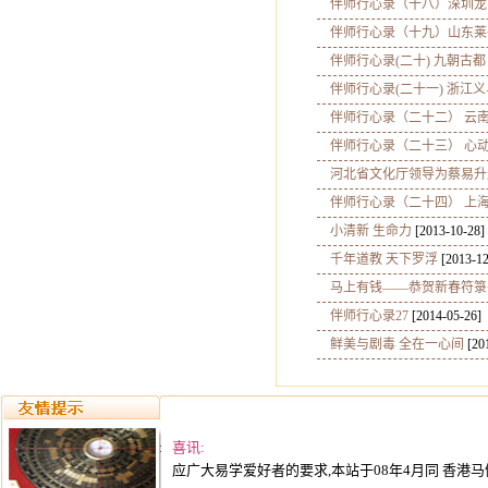
伴师行心录（十八）深圳龙
伴师行心录（十九）山东莱
伴师行心录(二十) 九朝古都
伴师行心录(二十一) 浙江义
伴师行心录（二十二） 云
伴师行心录（二十三） 心
河北省文化厅领导为蔡易升
伴师行心录（二十四） 上
小清新 生命力
[2013-10-28]
千年道教 天下罗浮
[2013-12
马上有钱——恭贺新春符箓
伴师行心录27
[2014-05-26]
鲜美与剧毒 全在一心间
[20
喜讯:
应广大易学爱好者的要求,本站于08年4月同 香港马