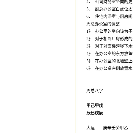
4． 公司财务室坐向的更
5． 副总办公室白虎位
6． 住宅内浴室与厨房
周总办公室的调整
1》 办公室的坐向该为
2》 对于相邻厂房形成
3》 对于对面楼污秽下
4》 在办公室的东方放
5》 在办公室的北墙壁
6》 在办公桌左侧放置
周总八字
甲己甲戊
辰巳戌辰
大运 庚辛壬癸甲乙