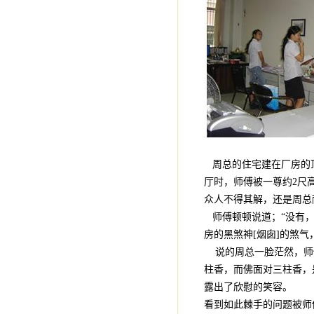
周总的住宅建在厂房的顶
厅时，师傅被一尊约2尺
众人不得其解，还是周总
师傅顿顿说道；“没有，
房的黑煞神[烟囱]的煞气
说的周总一脸茫然，师傅
柱香，而佛面对三柱香，
露出了欣慰的笑容。
看到如此棘手的问题被师