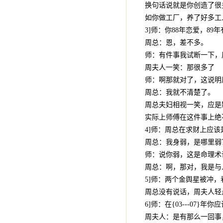
换句话说就是你创造了很
如你做工厂，养了好多工
3]师：你88年恋爱，89
周总：恩，差不多。
师：有件事我试断一下，
周夫人一笑：那很多了
师：啊那就对了，这说明
周总：我就不清楚了。
周总夫妇相视一笑，应是
实际上师傅在这件事上绝
4]师：周总在求财上应
周总：我身弱，是哪里弱
师：说你弱，这是命理术
周总：啊，那对，我是与
5]师：两个金舆星被冲
周总没有说话，周夫人轻
6]师：在{03---0
周夫人：是有那么一回事