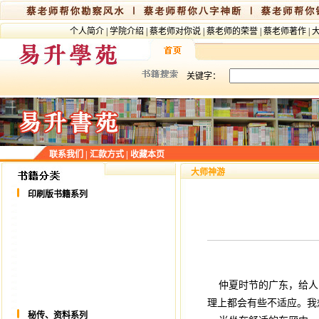
个人简介
|
学院介绍
|
蔡老师对你说
|
蔡老师的荣誉
|
蔡老师著作
|
关键字：
联系我们
|
汇款方式
|
收藏本页
大师神游
印刷版书籍系列
仲夏时节的广东，给人
理上都会有些不适应。我
秘传、资料系列