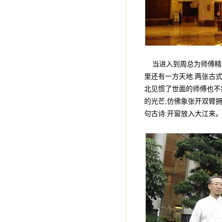
当进入到周总为师傅精心
里还有一方天地.两张古式
北见惯了世面的师傅也不禁
的光芒,仿佛象张开双臂
句古诗:开窗放入大江来