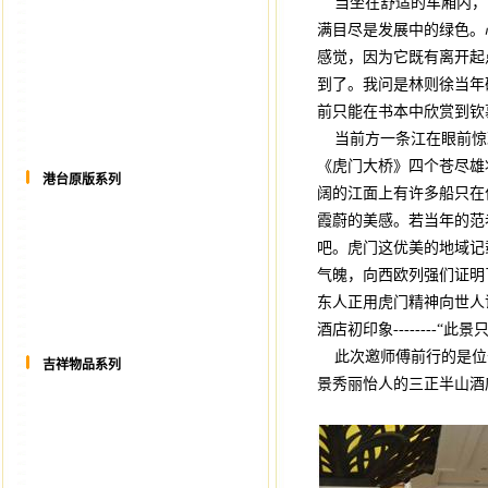
当坐在舒适的车厢内，
满目尽是发展中的绿色。
感觉，因为它既有离开起
到了。我问是林则徐当年
前只能在书本中欣赏到钦
当前方一条江在眼前惊
《虎门大桥》四个苍尽雄
港台原版系列
阔的江面上有许多船只在
霞蔚的美感。若当年的范
吧。虎门这优美的地域记
气魄，向西欧列强们证明
东人正用虎门精神向世人
酒店初印象--------“此景
此次邀师傅前行的是位于
吉祥物品系列
景秀丽怡人的三正半山酒